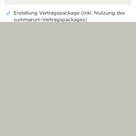
Erstellung Vertragspackage (inkl. Nutzung des
summarum-Vertragspackages)
Pflege der elektronischen Personalakten
Belegerfassung in Drittsystemen (z.B. Personio)
Melde- und Bescheinigungswesen
Erstellung von Zeugnissen
Erstellung von Kündigungen
Pflege von Geburtstags-, Jubiläen- und
Jahresgesprächslisten, inkl. Reminder und
Terminierung